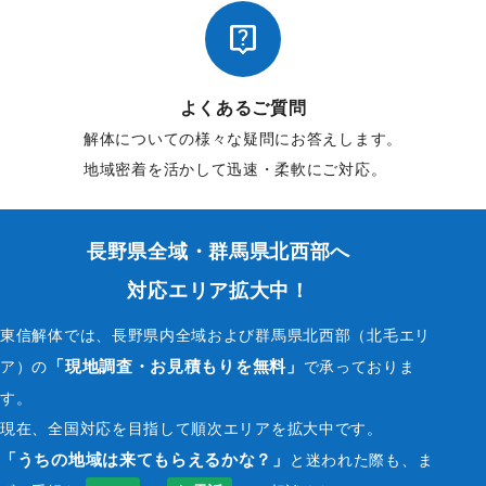
のご希望で、更新および利用の中止をすることができ

ます。各サービス担当までご連絡下さい。連絡先がわ
からない場合は、お手数ですが本ウェブサイトよりお
問い合わせください。
よくあるご質問
解体についての様々な疑問にお答えします。
4. 免責事項
地域密着を活かして迅速・柔軟にご対応。
本ウェブサイト内でご登録頂いた個人情報等はお客様
のご希望で、更新および利用の中止をすることができ
ます。
長野県全域・群馬県北西部へ
5. クッキー取り扱い
対応エリア拡大中！
クッキー（Cookie）は、インターネットの効率的な
東信解体では、長野県内全域および群馬県北西部（北毛エリ
ご利用のために、お客様がどのウェブページを 訪れ
「現地調査・お見積もりを無料」
ア）の
で承っておりま
たか等を記録することができます。お客様が本ウェブ
サイトに再度訪問された際、より便利に本ウェブサイ
す。
トを閲覧して頂くためのものであり、お客様のプライ
現在、全国対応を目指して順次エリアを拡大中です。
バシーを侵害するものではありません。お客様は、ご
「うちの地域は来てもらえるかな？」
と迷われた際も、ま
使用のブラウザの設定により、クッキーの受取りを拒