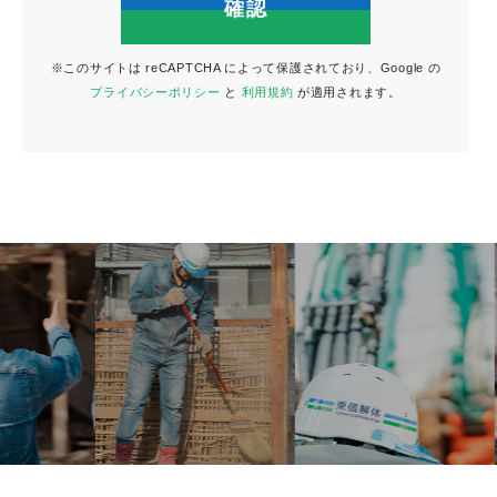
られる情報と同様に保護されます。当社が、個人情報
の処理を外部へ委託する場合には、漏えいや再提供を
行わないよう契約により義務づけ、適切な管理を実施
※このサイトは reCAPTCHA によって保護されており、Google の
させていただきます。個人情報は、個人の識別が可能
プライバシーポリシー
と
利用規約
が適用されます。
な状態で第三者に提供いたしません。ただし、次の各
号に掲げる場合においては個人情報を開示することが
できるものといたします。
（1）本人の同意が得られた場合
（2）監督官庁からの要請または法令により開示が求
められた場合
また、個人情報を統計的に処理した集約情報を公表す
ることがありますが、これらの集約情報には個々のお
客様を識別できる情報は含まれていません。
3. 更新・停止に関して
本ウェブサイト内でご登録頂いた個人情報等はお客様