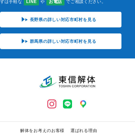
ずは手軽な
LINE
や
お電話
でご相談ください。
否することが可能です。ブラウザの設定方法につきま
しては、各製造元へお問い合わせください。
長野県の詳しい対応市町村を見る
6. 個人情報の定義
本ウェブサイトが規定する個人情報とは、氏名・住
所・電話番号・電子メールアドレス等、個人を特定で
群馬県の詳しい対応市町村を見る
きるものを指します。
7. 変更について
本ウェブサイトのプライバシーの取り扱い基準は、予
告なくいつでも変更されることがございます。
8. アクセス解析ツールについて
当サイトでは、Googleによるアクセス解析ツール
「Googleアナリティクス」を使用しています。この
Googleアナリティクスはデータの収集のために
Cookieを使用しています。このデータは匿名で収集
解体をお考えのお客様
選ばれる理由
されており、個人を特定するものではありません。